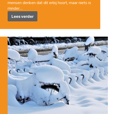
mensen denken dat dit erbij hoort, maar niets is
minder…
Lees verder
Ergonomische
oplossingen
van
SQlab