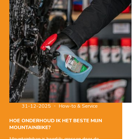
‘m
niet
in
de
kou
staan!
31-12-2025
How-to & Service
HOE ONDERHOUD IK HET BESTE MIJN
MOUNTAINBIKE?
Mountainbiken is heerlijk: crossen door de