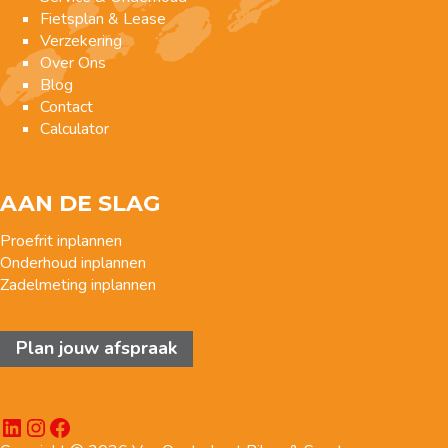
Fietsplan & Lease
Verzekering
Over Ons
Blog
Contact
Calculator
AAN DE SLAG
Proefrit inplannen
Onderhoud inplannen
Zadelmeting inplannen
Plan jouw afspraak
LinkedIn
Instagram
Facebook