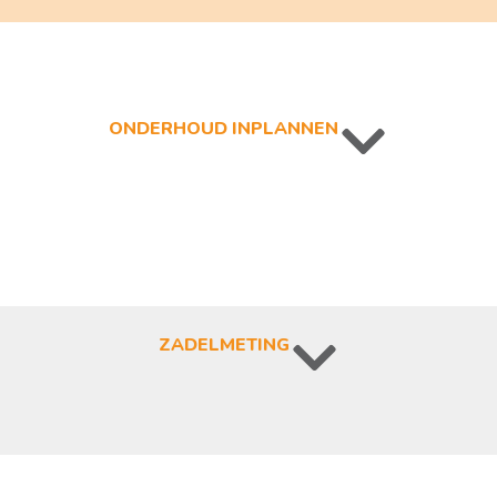
ONDERHOUD INPLANNEN
ZADEL​METING