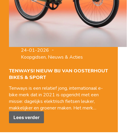
24-01-2026
Koopgidsen
,
Nieuws & Acties
TENWAYS! NIEUW BIJ VAN OOSTERHOUT
BIKES & SPORT
Tenways is een relatief jong, internationaal e-
bike merk dat in 2021 is opgericht met een
missie: dagelijks elektrisch fietsen leuker,
makkelijker en groener maken. Het merk…
Lees verder
Tenways!
Nieuw
bij