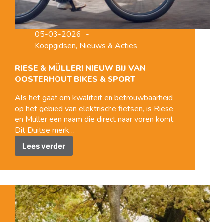
05-03-2026
Koopgidsen
,
Nieuws & Acties
RIESE & MÜLLER! NIEUW BIJ VAN
OOSTERHOUT BIKES & SPORT
Als het gaat om kwaliteit en betrouwbaarheid
op het gebied van elektrische fietsen, is Riese
en Muller een naam die direct naar voren komt.
Dit Duitse merk…
Lees verder
Riese
&
Müller!
Nieuw
bij
Van
Oosterhout
Bikes