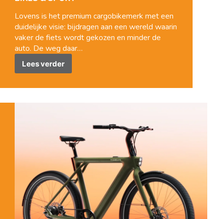
Lovens is het premium cargobikemerk met een
duidelijke visie: bijdragen aan een wereld waarin
vaker de fiets wordt gekozen en minder de
auto. De weg daar…
Lees verder
Lovens!
Nieuw
bij
Van
Oosterhout
Bikes
&
Sport