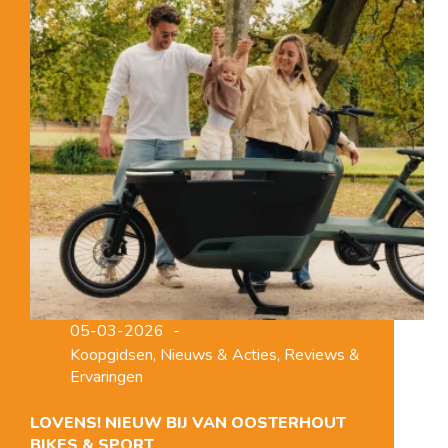
&
Sport
05-03-2026
Koopgidsen
,
Nieuws & Acties
,
Reviews &
Ervaringen
LOVENS! NIEUW BIJ VAN OOSTERHOUT
BIKES & SPORT