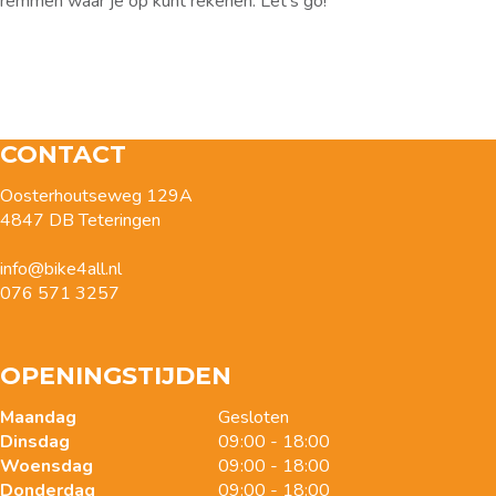
remmen waar je op kunt rekenen. Let’s go!
CONTACT
Oosterhoutseweg 129A
4847 DB Teteringen
info@bike4all.nl
076 571 3257
OPENINGSTIJDEN
Maandag
Gesloten
Dinsdag
09:00 - 18:00
Woensdag
09:00 - 18:00
Donderdag
09:00 - 18:00