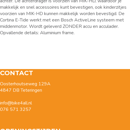
achter. De achterdrager is voorzien van MIK-HD, waardoor je
makkelijk en snel accessoires kunt bevestigen, ook kinderzitjes
voorzien van MIK-HD kunnen makkelijk worden bevestigd. De
Cortina E-Tide werkt met een Bosch ActiveLine systeem met
middenmotor. Wordt geleverd ZONDER accu en acculader.
Opvallende details: Aluminium frame.
CONTACT
Oosterhoutseweg 129A
4847 DB Teteringen
info@bike4all.nl
076 571 3257