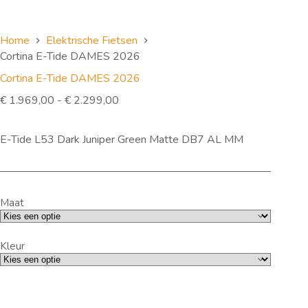
Home
Elektrische Fietsen
Cortina E-Tide DAMES 2026
Cortina E-Tide DAMES 2026
Prijsklasse:
€
1.969,00
-
€
2.299,00
€ 1.969,00
tot
E-Tide L53 Dark Juniper Green Matte DB7 AL MM
€ 2.299,00
Maat
Kleur